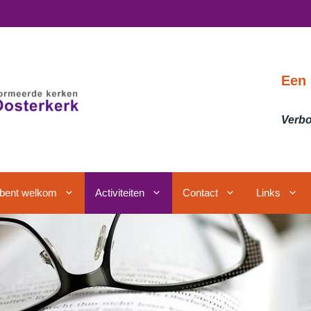
Een 
Verbo
j bent welkom
Activiteiten
Contact
Links