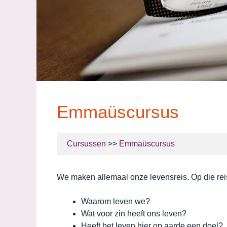
Emmaüscursus
Cursussen
>>
Emmaüscursus
We maken allemaal onze levensreis. Op die re
Waarom leven we?
Wat voor zin heeft ons leven?
Heeft het leven hier op aarde een doel?