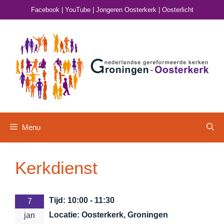
Ga
Facebook
|
YouTube
|
Jongeren Oosterkerk
|
Oosterlicht
naar
de
inhoud
Menu
Kerkdienst
Tijd:
10:00 - 11:30
7
Locatie:
Oosterkerk, Groningen
jan