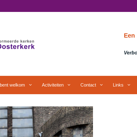
Een 
Verbo
j bent welkom
Activiteiten
Contact
Links