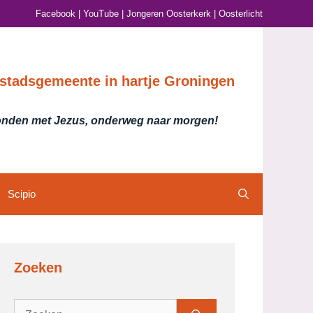
Facebook
|
YouTube
|
Jongeren Oosterkerk
|
Oosterlicht
stadsgemeente in hartje Groningen
nden met Jezus, onderweg naar morgen!
Scipio
Zoeken
Zoek