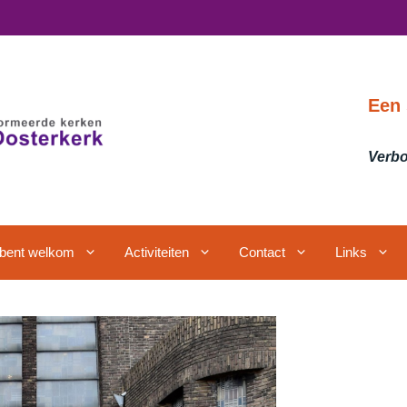
Een 
Verbo
j bent welkom
Activiteiten
Contact
Links