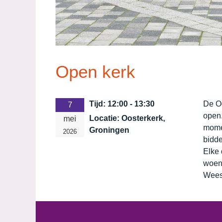
Open kerk
Tijd:
12:00 - 13:30
De O
7
open.
Locatie:
Oosterkerk,
mei
momen
Groningen
2026
bidde
Elke 
woen
Wees