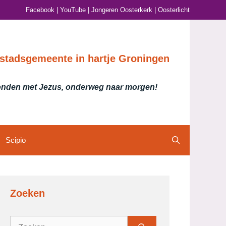
Facebook
|
YouTube
|
Jongeren Oosterkerk
|
Oosterlicht
stadsgemeente in hartje Groningen
nden met Jezus, onderweg naar morgen!
Scipio
Zoeken
Zoek